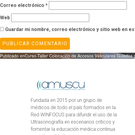
Correo electrónico
*
Web
Guardar mi nombre, correo electrónico y sitio web en e
Navegación
Publicado en
Curso-Taller Colocación de Accesos Vasculares Guiados 
de
entradas
Fundada en 2015 por un grupo de
médicos de todo el país formados en la
Red WINFOCUS para difundir el uso de la
Ultrasonografía en escenarios críticos y
fomentar la educación médica continua