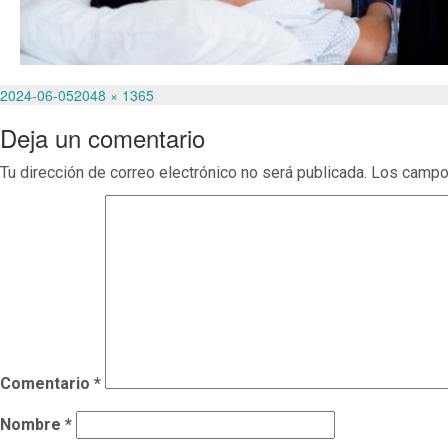
Publicado
Tamaño
2024-06-05
2048 × 1365
el
completo
Deja un comentario
Tu dirección de correo electrónico no será publicada.
Los campo
Comentario
*
Nombre
*