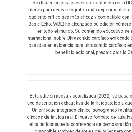
de detección para pacientes inestables en la UC
interés para ecocardiógrafos más experimentados i
paciente crítico sea más eficaz y compatible con
Basic Echo, WBE) ha alcanzado su edición número
en todo el mundo. Su contenido educativo se a
Internacional sobre Ultrasonido cardíaco enfocado 
basadas en evidencia para ultrasonido cardía
beneficio adicional, prepara para la
Esta edición nueva y actualizada (2022) se basa 
una descripción exhaustiva de la fisiopatología q
Un enfoque integrado clínico-sonográfico facil
clínicos de la vida real. El nuevo formato de aula i
el taller [consulte la conferencia de demostració
disponible también después del taller para co