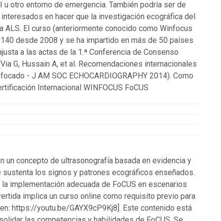
I u otro entorno de emergencia. También podría ser de
nteresados en hacer que la investigación ecográfica del
 la ALS. El curso (anteriormente conocido como Winfocus
 140 desde 2008 y se ha impartido en más de 50 países
justa a las actas de la 1.ª Conferencia de Consenso
(Via G, Hussain A, et al. Recomendaciones internacionales
co enfocado - J AM SOC ECHOCARDIOGRAPHY 2014). Como
 Certificación Internacional WINFOCUS FoCUS
en un concepto de ultrasonografía basada en evidencia y
ue sustenta los signos y patrones ecográficos enseñados.
ita la implementación adecuada de FoCUS en escenarios
nvertida implica un curso online como requisito previo para
n en: https://youtu.be/GAYX9cP9Kj8]. Este contenido está
nsolidar las competencias y habilidades de FoCUS. Se